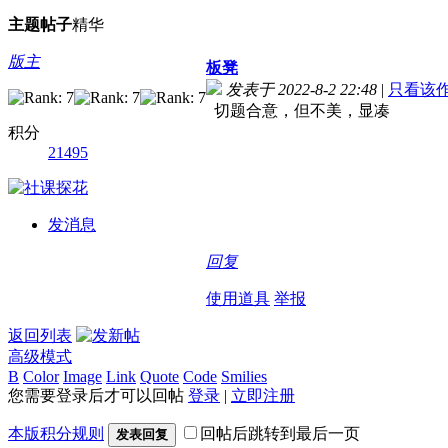
主题
帖子
精华
版主
板凳
发表于 2022-8-2 22:48
|
只看该
切题合意，但不美，显凑
积分
21495
发消息
回复
使用道具
举报
返回列表
高级模式
B
Color
Image
Link
Quote
Code
Smilies
您需要登录后才可以回帖
登录
|
立即注册
本版积分规则
回帖后跳转到最后一页
发表回复