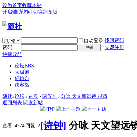
设为首页
收藏本站
开启辅助访问
切换到宽版
找回密码
自动登录
密码
立即注册
登录
快捷导航
论坛
BBS
太极殿
轩辕台
侠客岛
随社
»
论坛
›
古典
›
两仪居
›
分咏 天文望远镜 眼睛
返回列表
[诗钟]
分咏 天文望远镜
查看:
4774
|
回复:
2