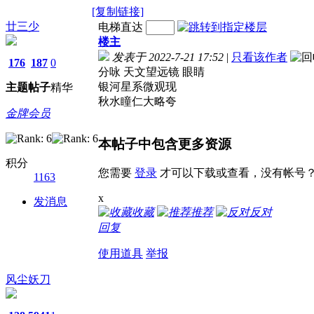
[复制链接]
廿三少
电梯直达
楼主
发表于 2022-7-21 17:52
|
只看该作者
176
187
0
分咏 天文望远镜 眼睛
银河星系微观现
主题
帖子
精华
秋水瞳仁大略夸
金牌会员
本帖子中包含更多资源
积分
您需要
登录
才可以下载或查看，没有帐号
1163
x
发消息
收藏
推荐
反对
回复
使用道具
举报
风尘妖刀