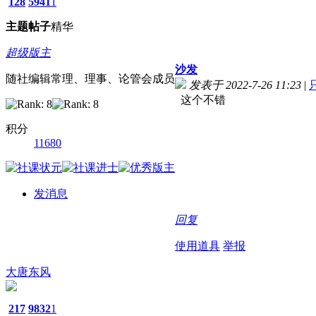
128
5941
1
主题
帖子
精华
超级版主
沙发
随社编辑常理、理事、论管会成员
发表于 2022-7-26 11:23
|
这个不错
积分
11680
发消息
回复
使用道具
举报
大唐东风
217
9832
1