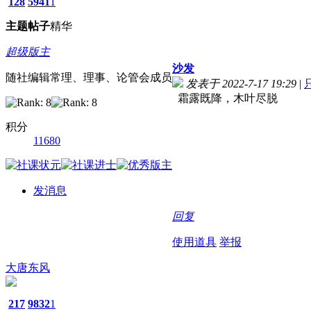
128
5941
1
主题
帖子
精华
超级版主
沙发
随社编辑常理、理事、论管会成员
发表于 2022-7-17 19:29
|
霜露既降，木叶尽脱
积分
11680
发消息
回复
使用道具
举报
大唐东风
217
9832
1