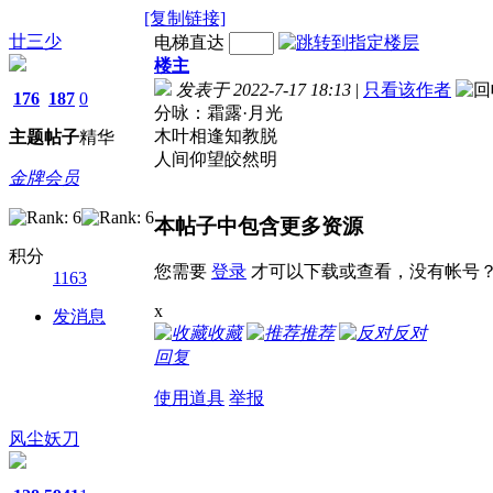
[复制链接]
廿三少
电梯直达
楼主
发表于 2022-7-17 18:13
|
只看该作者
176
187
0
分咏：霜露·月光
木叶相逢知教脱
主题
帖子
精华
人间仰望皎然明
金牌会员
本帖子中包含更多资源
积分
您需要
登录
才可以下载或查看，没有帐号
1163
x
发消息
收藏
推荐
反对
回复
使用道具
举报
风尘妖刀