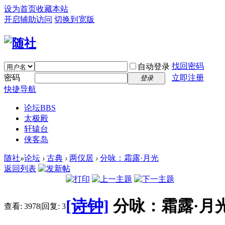
设为首页
收藏本站
开启辅助访问
切换到宽版
找回密码
自动登录
密码
立即注册
登录
快捷导航
论坛
BBS
太极殿
轩辕台
侠客岛
随社
»
论坛
›
古典
›
两仪居
›
分咏：霜露·月光
返回列表
[诗钟]
分咏：霜露·月
查看:
3978
|
回复:
3