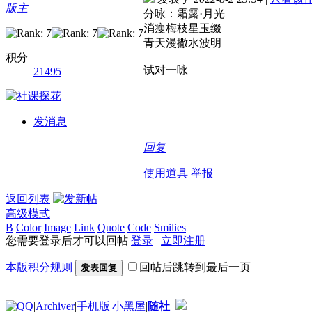
版主
分咏：霜露·月光
消瘦梅枝星玉缀
青天漫撒水波明
积分
试对一咏
21495
发消息
回复
使用道具
举报
返回列表
高级模式
B
Color
Image
Link
Quote
Code
Smilies
您需要登录后才可以回帖
登录
|
立即注册
本版积分规则
回帖后跳转到最后一页
发表回复
|
Archiver
|
手机版
|
小黑屋
|
随社