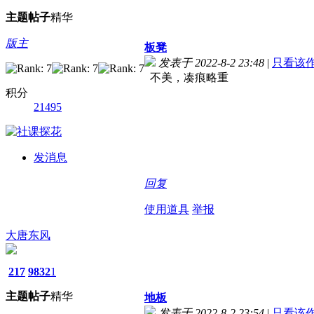
主题
帖子
精华
版主
板凳
发表于 2022-8-2 23:48
|
只看该
不美，凑痕略重
积分
21495
发消息
回复
使用道具
举报
大唐东风
217
9832
1
主题
帖子
精华
地板
发表于 2022-8-2 23:54
|
只看该