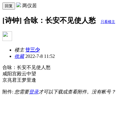
两仪居
回复
[诗钟] 合咏：长安不见使人愁
只看楼主
楼主
廿三少
收藏
2022-7-8 11:52
合咏：长安不见使人愁
咸阳宫殿云中望
京兆君王梦里逢
附件:
您需要
登录
才可以下载或查看附件。没有帐号？