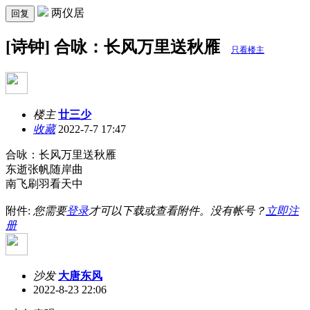
两仪居
回复
[诗钟] 合咏：长风万里送秋雁
只看楼主
楼主
廿三少
收藏
2022-7-7 17:47
合咏：长风万里送秋雁
东逝张帆随岸曲
南飞刷羽看天中
附件:
您需要
登录
才可以下载或查看附件。没有帐号？
立即注
册
沙发
大唐东风
2022-8-23 22:06