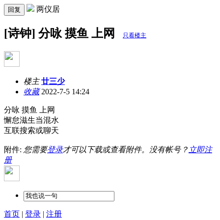
两仪居
回复
[诗钟] 分咏 摸鱼 上网
只看楼主
楼主
廿三少
收藏
2022-7-5 14:24
分咏 摸鱼 上网
懈怠滋生当混水
互联搜索或聊天
附件:
您需要
登录
才可以下载或查看附件。没有帐号？
立即注
册
首页
|
登录
|
注册