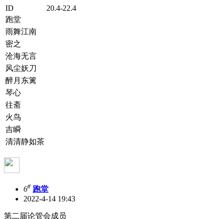
ID
20.4-22.4
跑堂
雨舞江南
密之
沧海无言
风尘妖刀
醉月东篱
琴心
往斋
火鸟
吉瞬
清清静如茶
#
6
跑堂
2022-4-14 19:43
第二届论管会成员