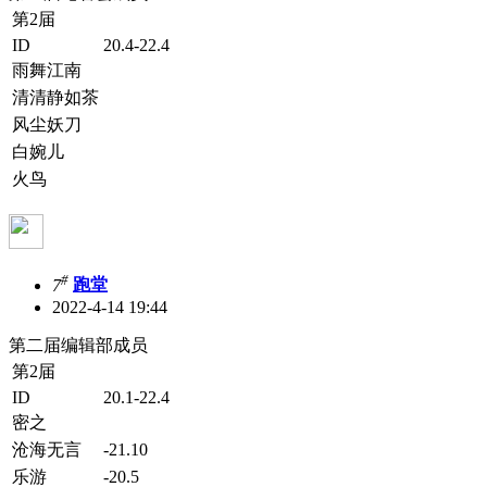
第2届
ID
20.4-22.4
雨舞江南
清清静如茶
风尘妖刀
白婉儿
火鸟
#
7
跑堂
2022-4-14 19:44
第二届编辑部成员
第2届
ID
20.1-22.4
密之
沧海无言
-21.10
乐游
-20.5