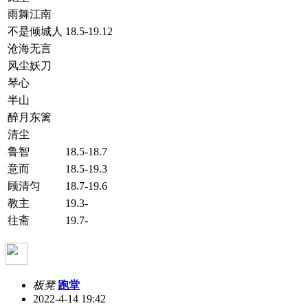
雨舞江南
不是倾城人
18.5-19.12
沧海无言
风尘妖刀
琴心
半山
醉月东篱
清尘
鲁智
18.5-18.7
意而
18.5-19.3
顾清匀
18.7-19.6
教主
19.3-
往斋
19.7-
板凳
跑堂
2022-4-14 19:42