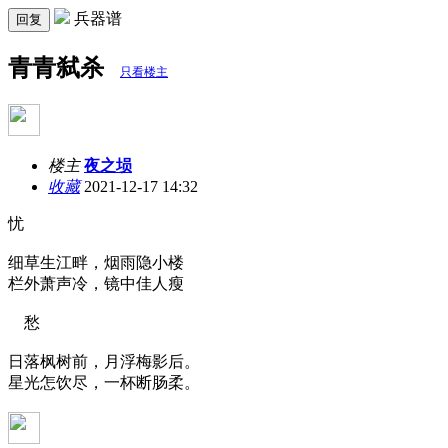
兵器谱
回复
青青弑杀
只看楼主
楼主
夜之埙
收藏
2021-12-17 14:32
忧
细草生江畔，烟雨隐小楼
栏外萧声冷，镜中佳人瘦
愁
日落枫树前，月浮梅影后。
星光怎饮尽，一杯断肠柔。