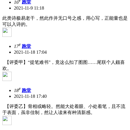
#
16
跑堂
2021-11-9 11:18
此类诗极易老干，然此作并无口号之感，用心写，正能量也是
可以入诗的。
#
17
跑堂
2021-11-18 17:04
【评委甲】“提笔难书”，竟这么扣了图图……尾联个人颇喜
欢。
#
18
跑堂
2021-11-18 17:40
【评委乙】骨相或略轻。然能大处着眼、小处着笔，且不流
于表面，虽非佳制，然让人读来有种清新感。