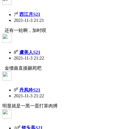
#
7
西江月S21
2021-11-3 21:21
还有一轮啊，加时呗
#
8
虞美人S21
2021-11-3 21:22
金缕曲直接砸死吧
#
9
丹凤吟S21
2021-11-3 21:22
明显就是一黑一蛋打算肉搏
#
10
钗头凤S21