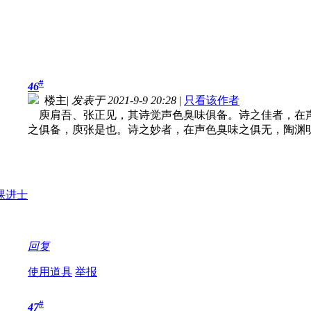
#
46
楼主
|
发表于 2021-9-9 20:28
|
只看该作者
庾肩吾、张正见，其诗觉声色臭味俱备。诗之佳者，在
之俱备，庾张是也。诗之妙者，在声色臭味之俱无，陶渊
回复
使用道具
举报
#
47