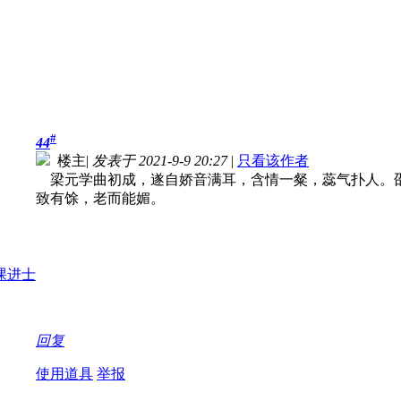
#
44
楼主
|
发表于 2021-9-9 20:27
|
只看该作者
梁元学曲初成，遂自娇音满耳，含情一粲，蕊气扑人。
致有馀，老而能媚。
回复
使用道具
举报