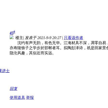
#
45
楼主
|
发表于 2021-9-9 20:27
|
只看该作者
沈约有声无韵，有色无华。江淹材具不深，凋零自易
亦寿陵馀子之学步於邯郸者耳。拟陶彭泽诗，祇是田家景
隐沦风趣，其似近而实远。
回复
使用道具
举报