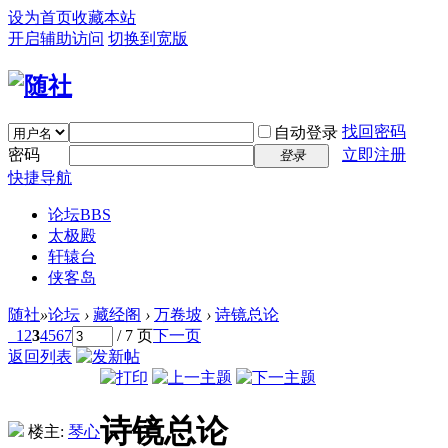
设为首页
收藏本站
开启辅助访问
切换到宽版
找回密码
自动登录
密码
立即注册
登录
快捷导航
论坛
BBS
太极殿
轩辕台
侠客岛
随社
»
论坛
›
藏经阁
›
万卷坡
›
诗镜总论
1
2
3
4
5
6
7
/ 7 页
下一页
返回列表
诗镜总论
楼主:
琴心