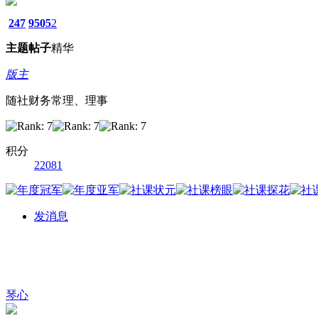
247
9505
2
主题
帖子
精华
版主
随社财务常理、理事
积分
22081
发消息
琴心