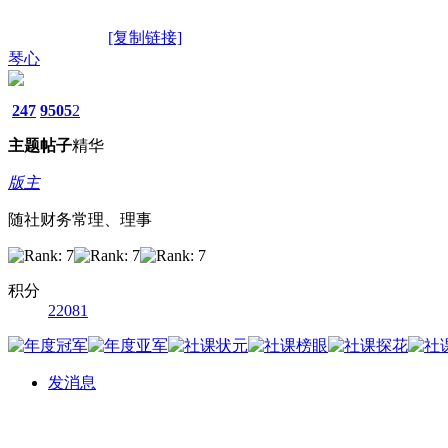
[复制链接]
琴心
247
9505
2
主题
帖子
精华
版主
随社财务常理、理事
积分
22081
发消息