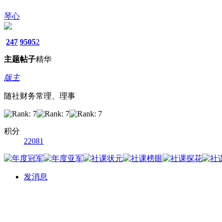
琴心
247
9505
2
主题
帖子
精华
版主
随社财务常理、理事
积分
22081
发消息