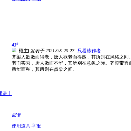
#
43
楼主
|
发表于 2021-9-9 20:27
|
只看该作者
齐梁人欲嫩而得老，唐人欲老而得嫩，其所别在风格之间
老而实秀，唐人嫩而不华，其所别在意象之际。齐梁带秀
撰华而秽，其所别在点染之间。
回复
使用道具
举报