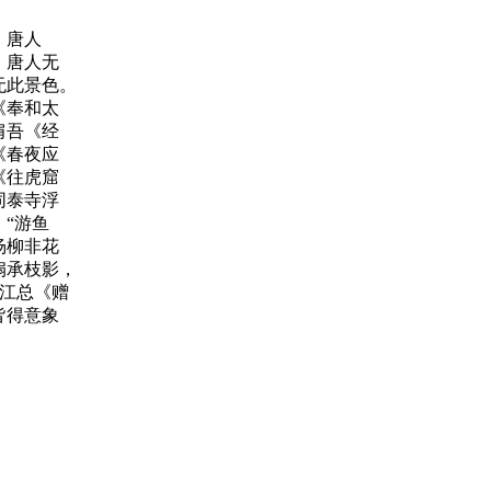
，唐人
，唐人无
无此景色。
《奉和太
肩吾《经
《春夜应
《往虎窟
同泰寺浮
“游鱼
杨柳非花
扇承枝影，
。江总《赠
皆得意象