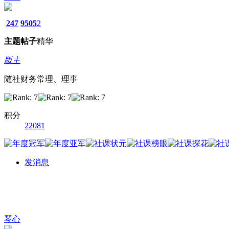
247
9505
2
主题
帖子
精华
版主
随社财务常理、理事
积分
22081
发消息
琴心