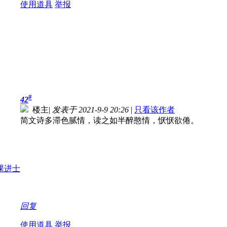
使用道具
举报
#
42
楼主
|
发表于 2021-9-9 20:26
|
只看该作者
简文诗多滞色腻情，读之如半醉憨情，恹恹欲倦。
回复
使用道具
举报