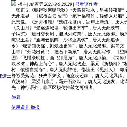
楼主
|
发表于 2021-9-9 20:29
|
只看该作者
张正见《赋得秋河曙耿耿》“天路横秋水，星桥转夜流”
无此境界。《赋得白云临浦》“疏叶临稽竹，轻鳞入郑船”
此想像。《乏舟後湖》“残虹收度雨，缺岸上新流”，唐人
《关山月》“晕逐连城璧，轮随出塞车”，唐人无此映带。
子纳凉》“避日交长扇，迎风列短箫”，唐人无此致趣。庾
陈思王墓》“雁与云俱阵，沙将蓬共惊”，唐人无此追琢。
令》“烧香知夜漏，刻烛验更筹”，唐人无此景趣。梁简文
山寺》“分花出黄鸟，挂石下新泉”，唐人无此写作。《望
图》“飞幡杂晚虹，画鸟狎晨凫”，唐人无此点染。《纳凉》
吹水沫，神蔡上荷心”，唐人无此物态。梁元《折杨柳》“
树，依楼自觉春”，唐人无此神情。邵陵王《见姬人》“却
舒衫受落花。狂夫不妒妾，随意晚还家”，唐人无此风骚
袁洗马》“露浸山扉月，霜开石路烟”，唐人无此洗发。此
先，神行语外，非区区模仿推敲之可得者。
回复
使用道具
举报