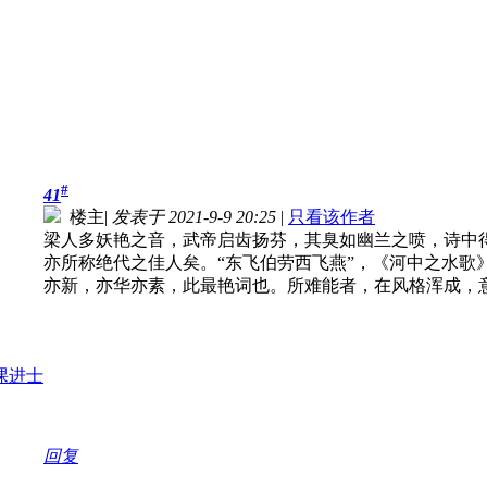
#
41
楼主
|
发表于 2021-9-9 20:25
|
只看该作者
梁人多妖艳之音，武帝启齿扬芬，其臭如幽兰之喷，诗中
亦所称绝代之佳人矣。“东飞伯劳西飞燕”，《河中之水歌
亦新，亦华亦素，此最艳词也。所难能者，在风格浑成，
回复