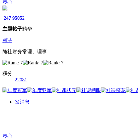
琴心
247
9505
2
主题
帖子
精华
版主
随社财务常理、理事
积分
22081
发消息
琴心