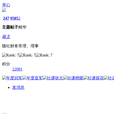
琴心
247
9505
2
主题
帖子
精华
版主
随社财务常理、理事
积分
22081
发消息