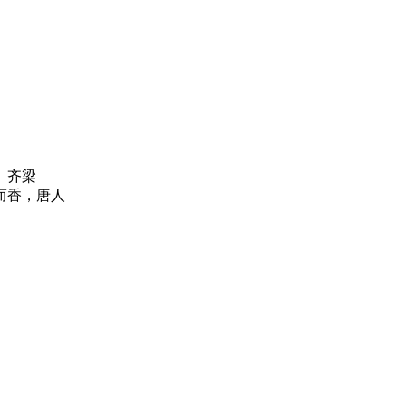
。齐梁
而香，唐人