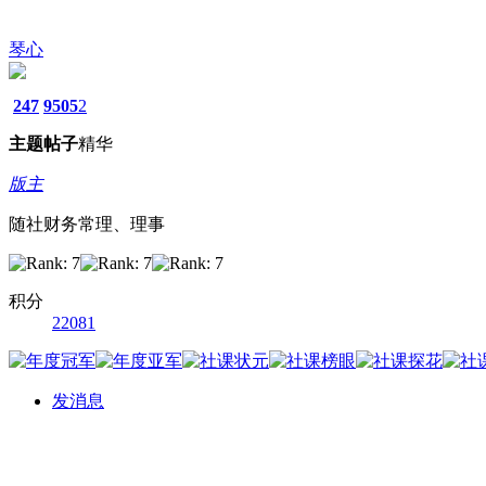
琴心
247
9505
2
主题
帖子
精华
版主
随社财务常理、理事
积分
22081
发消息