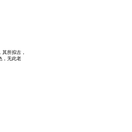
，其所拟古，
色，无此老