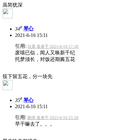
虽简犹深
#
34
琴心
2021-6-16 15:11
引用:
往斋 发表于 2021-6-10 17:38
废喵已似，闻人又唤新千纪
托梦须长，对饭还期酱五花
筷下留五花，分一块先
#
35
琴心
2021-6-16 15:11
引用:
跑堂 发表于 2021-6-10 23:28
早干嘛去了。。。