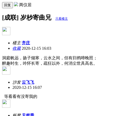
两仪居
回复
[成联] 岁杪寄曲兄
只看楼主
楼主
齐庄
收藏
2020-12-15 16:03
洞庭帆远，扬子烟寒，云水之间，但有归鸦啼晚照；
醉趣时生，吟怀长寄，疏狂以外，何消尘世具高名。
沙发
云飞飞
2020-12-15 16:07
等看看有没寄我的
板凳
天然秀