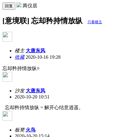
两仪居
回复
[意境联] 忘却矜持情放纵
只看楼主
楼主
大唐东风
收藏
2020-10-16 19:28
忘却矜持情放纵=
沙发
大唐东风
2020-10-20 10:51
忘却矜持情放纵 = 解开心结意逍遥。
板凳
火鸟
2020-10-20 15:14