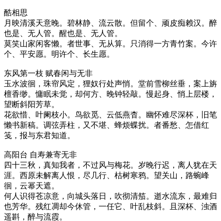
酷相思
月映清溪天意晚。碧林静、流云散。但留个、顽皮痴赖汉。醉
也是、无人管。醒也是、无人管。
莫笑山家闲客懒。者世事、无从算。只消得一方青竹案。今许
个、平安愿。明许个、长生愿。
东风第一枝 赋春闲与无非
玉水波徊，珠帘风定，狸奴行处声悄。堂前雪柳丝垂，案上旃
檀香缈。慵眠未觉，却何方、晚钟轻敲。慢起身、悄上层楼，
望断斜阳芳草。
花欲惜、叶阑枝小。鸟欲觅、云低燕杳。幽怀难尽深杯，旧笔
懒书新稿。调弦弄柱，又不堪、蜂烦蝶扰。者番愁、怎借红
笺，报与东君知道。
高阳台 自寿兼寄无非
四十三秋，真知我者，不过风与梅花。岁晚行迟，离人犹在天
涯。西原未解离人恨，尽几行、枯树寒鸦。望关山，路蜿峰
徊，云幂天遮。
何人识得苍凉意，向城头落日，吹彻清笳。逝水流东，最难归
也芳华。残红凋却今休管，一任它、叶乱枝斜。且深杯、浊酒
遥斟，醉与流霞。