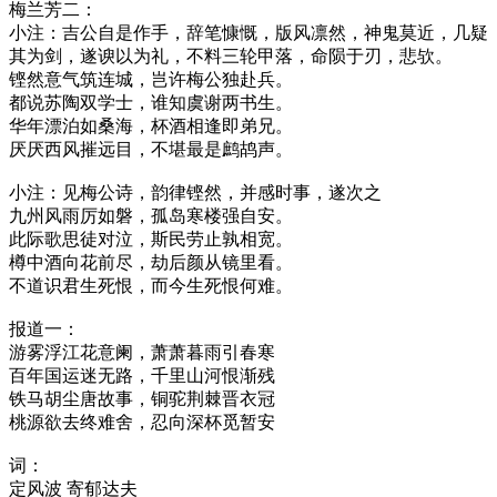
梅兰芳二：
小注：吉公自是作手，辞笔慷慨，版风凛然，神鬼莫近，几疑
其为剑，遂谀以为礼，不料三轮甲落，命陨于刃，悲欤。
铿然意气筑连城，岂许梅公独赴兵。
都说苏陶双学士，谁知虞谢两书生。
华年漂泊如桑海，杯酒相逢即弟兄。
厌厌西风摧远目，不堪最是鹧鸪声。
小注：见梅公诗，韵律铿然，并感时事，遂次之
九州风雨厉如磐，孤岛寒楼强自安。
此际歌思徒对泣，斯民劳止孰相宽。
樽中酒向花前尽，劫后颜从镜里看。
不道识君生死恨，而今生死恨何难。
报道一：
游雾浮江花意阑，萧萧暮雨引春寒
百年国运迷无路，千里山河恨渐残
铁马胡尘唐故事，铜驼荆棘晋衣冠
桃源欲去终难舍，忍向深杯觅暂安
词：
定风波 寄郁达夫