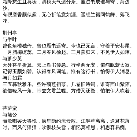
霜降愁生且莫嗟，清秋天气适分茶。雁过书成谁与寄，海边
沙。
有砚磨香颜似黛，无心折笔意如涯。遥想兰裾同鹤舞、落飞
花。
荆州亭
与半叶
曾也角楼独倚。曾也雁书遥寄。今也已无言，守着平安巷尾。
一月腊梅绽蕊。二月春风徐起。三月燕归来，不见伊人如玮。
与萧少英
天外将星折翼。云上雁书传急。行坐两无安，偏怨眠莺太寂。
记得玉颜如碧。认得春风词笔。惟有这行书，怕得伊人消息。
与月如霜
三五暮秋雅乐。些许菊苞初萼。几卷旧诗词，谁寄西山紫陌。
欲借晓风一角。带去文君兰幄。方借又还疑，怕把伊人吹着。
菩萨蛮
与黛公
骊歌唱罢天将晚，辰星隐约流云散。江畔草离离，送君花落
时。西风何猎猎，吹彻枝头雪，相忆莫相思，相思容易痴。