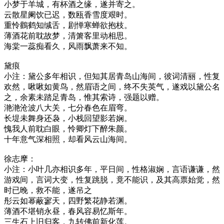
小梦于羊城，有杯酒之缘，遂并寄之。
云散星阑饮已迟，数瓯香雪度艰时。
重怜鸛鹤知缄舌，剧惮寒蝉欲抱枝。
薄酒花前耽故梦，清箫客里动相思。
海棠一蕊痴看久，风雨飘萧来不知。
黛痕
小注：黛公多年相识，但知其居青岛山海间，彼词清丽，性复
欢然，啾啾如黄鸟，然眉语之间，终不失英气，遂戏以黛公名
之，余素未踏足青岛，惟其索诗，强题以赠。
滟滟沧波八大关，七分春色在眉弯。
长堤未舞身还袅，小栈回望影若娴。
愧我人前耽白眼，怜卿灯下醉朱颜。
十年意气深相照，却看风云山海间。
徐志摩：
小注：小叶几亦相识多年，平日间，性格淑娴，言语谦谦，然
游戏间，言词大变，性复跳脱，竟不能识，及其高票始觉，然
时已晚，救不能，遂吊之
彤云如幂蔽寥天，四野繁花静若渊。
薄酒不堪销永昼，春风容易忆斯年。
三生石上旧归客，九转佛前新化莲。