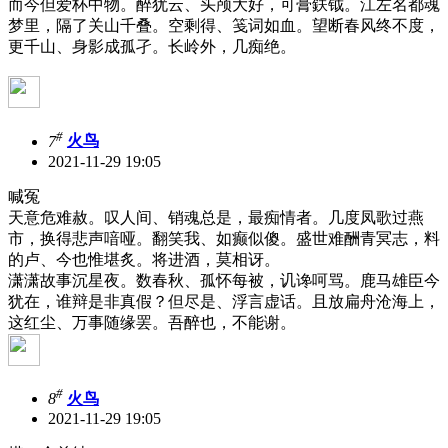
而今但爱杯中物。醉犹云、头颅大好，可膏鈇钺。江左名都魂
梦里，隔了关山千叠。空剩得、笺词如血。望断春风终不度，
更千山、身影成孤孑。长岭外，几痴绝。
#
7
火鸟
2021-11-29 19:05
喊冤
天意危难赦。叹人间、销魂总是，最痴情者。几度凤歌过燕
市，换得悲声喑哑。翻笑我、如癫似傻。盛世难酬青冥志，料
的卢、今也惟堪炙。将进酒，莫相讶。
潇潇故事沉星夜。数春秋、孤怀每被，讥谗呵骂。鹿马雄臣今
犹在，谁辩是非真假？但尽是、浮言虚话。且放扁舟沧海上，
这红尘、万事随缘罢。吾醉也，不能谢。
#
8
火鸟
2021-11-29 19:05