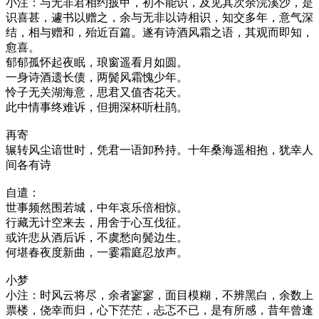
小注：与无非君相约披甲，初不能识，及见其次余浣溪沙，是
识喜甚，遽书以赠之，余与无非以诗相识，知交多年，意气深
结，相与赠和，殆近百篇。遂有诗酒风霜之语，其观而即知，
愈喜。
郁郁孤怀起夜眠，琅窗遥看月如圆。
一身诗酒遗长债，两鬓风霜愧少年。
怜子无关湖海意，思君又值杏花天。
此中情事终难诉，但拥深杯听杜鹃。
再寄
辗转风尘谙世时，凭君一语卸矜持。十年桑海遥相抱，犹幸人
间各有诗
自遣：
世事频然围若城，中年哀乐倍相惊。
行藏无计空来去，用舍于心互伐征。
或许悲从酒后诉，不虞愁向鬓边生。
何堪春夜度新曲，一霎霜庭忍放声。
小梦
小注：时风云将尽，余者寥寥，面目模糊，不辨黑白，余数上
票楼，侥幸而归，心下茫茫，忐忑不已，是有所感，昔年曾逢