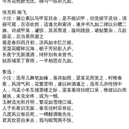
今宵花色娇无比。聊与一枝祈九如。
张充和 南飞
小注：黛公素以马甲盲目余，是不能识甲，但觉彼字灵动，清
丽可观，言语欢然，适逢允和索诗，遂并书九如二律以分囎二
姝。诗成甲落，遽惊，其居黑道，版间跳脱，诸贴繁杂，几欲
眼花，后当畏而避之
最是春归四月初，凉风如水忆兰裾。
芙蕖花暖眸沉海，栀子芳轻影入庐。
长夜宁无新漉酒，绮怀别有未曾书。
姑苏城里丁香雨，一半相思在九如。
鲁迅：
小注：迅哥儿舞笔如椽，落诗如雨，梁某见而羡之，时惟春
夜，风清气和，花繁景明，遂以杯酒邀之，迅哥儿亦性情中
人，与孟小冬互撞票楼之际，梁某看得目瞪口呆，惟彼以白而
被执，未克全终，或为一憾。
玉树流光和月明，繁花如雪绕江城。
人于长夜识无寐，春至佳时应有征。
几度风云惭后死，一樽醁酒敬先生。
君其饮罢自来去，我与眠莺两不惊。