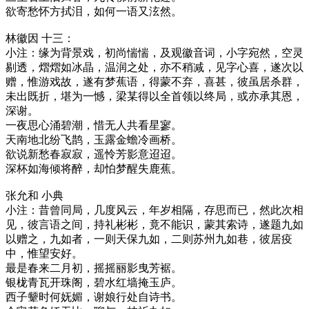
欲寄愁怀方拭泪，如何一语又泫然。
林徽因 十三：
小注：缘为背景戏，初尚惴惴，及观徽音词，小字宛然，空灵
剔透，熠熠如冰晶，温润之处，亦不稍减，见字心喜，遂次以
赠，惟游戏故，遂有梦蕉语，得蒙不弃，喜甚，彼虽居杀群，
未出既折，堪为一憾，梁某得以全首领以终局，或亦承其恩，
深谢。
一夜思心涌碧潮，惜无人共看星寥。
天南地北纷飞鹊，玉露金蟾冷画桥。
欲说新愁春寂寂，遥怜芳影意迢迢。
深杯如海倾将醉，却怕梦醒失鹿蕉。
张允和 小典
小注：昔曾同局，几度风云，年岁相隔，存思而已，然此次相
见，彼言语之间，持礼彬彬，竟不能识，蒙其索诗，遂题九如
以赠之，九如者，一则天保九如，二则苏州九如巷，彼居疫
中，惟望安好。
最是春来二月初，摇摇丽影曳芳裾。
银栊青瓦开珠阁，碧水红墙掩玉庐。
西子颦时何妩媚，谢娘行处自诗书。