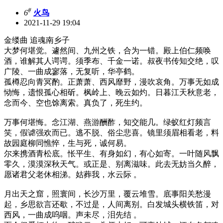
#
6
火鸟
2021-11-29 19:04
金缕曲 追魂南乡子
大梦何堪觉。遽然间、九州之铁，合为一错。殿上伯仁频唤
酒，谁解其人谔谔。须季布、千金一诺。叔夜书传知交绝，叹
广陵、一曲成寥落，无复听，华亭鹤。
孤樽忍向青冥酌。正萧萧、西风靡野，漫吹哀角。万事无如成
恸悔，遗恨孤心相斫。枫岭上、晚云如灼。日暮江天秋意老，
念而今、空也馀离索。真负了，死生约。
万事何堪悔。念江湖、燕游酬酢，知交能几。绿蚁红灯频言
笑，假谑强欢而已。逃不脱、俗尘悲喜。镜里须眉相看老，料
故园庭柳同憔悴，生与死，诚何易。
尔来携酒青松底。怅平生、有身如幻，有心如寄。一叶随风飘
零久，漠漠深秋天气。或正是、别离滋味。此去无妨当久醉，
愿诸君父老休相涕。姑葬我，水云际 。
月出天之窟，照寰间，长沙万里，覆云堆雪。底事阳关愁漫
起，乡思欲言还歇，不过是，人间离别。白发城头横铁笛，对
西风，一曲成呜咽。声未尽，泪先结 。