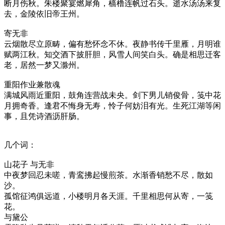
断月伤秋。朱楼聚宴燃犀角，樯橹连帆过石头。逝水汤汤来复
去，金陵依旧帝王州。
寄无非
云烟散尽立原畴，偏有愁怀念不休。夜静书传千里雁，月明谁
赋两江秋。知交酒下披肝胆，风雪人间笑白头。确是相思迁客
老，居然一梦又滁州。
重阳作业兼散魂
满城风雨近重阳，鼓角连营战未央。剑下男儿销俊骨，笺中花
月拥奇香。逢君不悔身无寿，怜子何妨泪有光。生死江湖等闲
事，且凭诗酒沥肝肠。
几个词：
山花子 与无非
中夜梦回忍未嗟，青鸾拂起慢煎茶。水渐香销愁不尽，散如
沙。
孤馆征鸿俱远道，小楼明月各天涯。千里相思何从寄，一笺
花。
与黛公