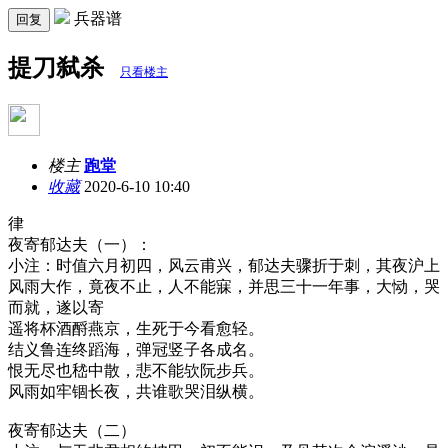
兵器谱
回复
提刀弑杀
只看楼主
楼主
跑堂
收藏
2020-6-10 10:40
律
夜寄郁达夫（一）：
小注：时值六月初四，风云甫兴，郁达夫骤折于刺，其夜沪上
风雨大作，竟夜不止，人不能寐，并思三十一年事，大恸，哭
而就，遂以寄
遥将杯酒酹燕京，生死于今看愈轻。
结义鲁连终蹈海，弹冠竖子各成名。
恨无尽也嵇中散，悲不能欤阮步兵。
风雨如牢锢长夜，共谁歌哭泪纵横。
夜寄郁达夫（二）