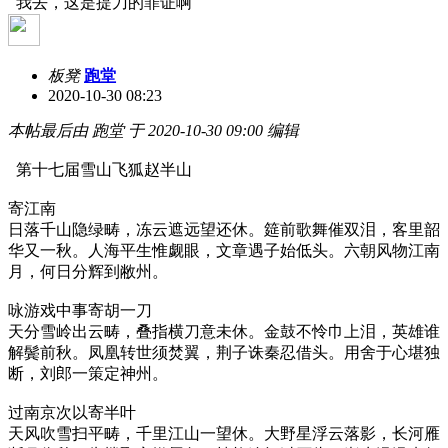
我去，这是提刀的罪证啊
板凳
跑堂
2020-10-30 08:23
本帖最后由 跑堂 于 2020-10-30 09:00 编辑
第十七届雪山飞狐赵半山
寄江南
日落千山隐绿畴，冻云遮远望还休。筵前歌舞催双泪，客里韶
华又一秋。人海平生惟觑眼，文章遇子始低头。六朝风物江南
月，何日分辉到敝州。
咏游戏中事寄胡一刀
天分雪岭出云畴，叠指横刀意未休。金鼓不怜巾上泪，英雄谁
解鬓前秋。凤凰转世须焚翼，荆子诛秦忍借头。用舍于心堪独
断，刘郎一策定神州。
过南京次以寄半叶
天风吹雪扫平畴，千里江山一望休。大野星浮云落影，长河雁