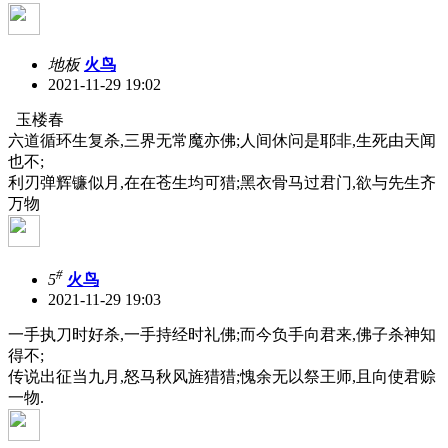
地板
火鸟
2021-11-29 19:02
玉楼春
六道循环生复杀,三界无常魔亦佛;人间休问是耶非,生死由天闻
也不;
利刃弹辉镰似月,在在苍生均可猎;黑衣骨马过君门,欲与先生齐
万物
#
5
火鸟
2021-11-29 19:03
一手执刀时好杀,一手持经时礼佛;而今负手向君来,佛子杀神知
得不;
传说出征当九月,怒马秋风旌猎猎;愧余无以祭王师,且向使君赊
一物.