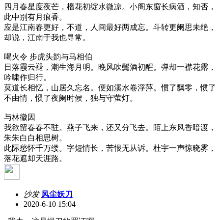
四月春星度夜芒，榴花初绽水微凉。小阁东窗长病酒，知否，
此中别有月痕香。
应是江南春更好，不道，人间最好两成忘。斗转更阑思未绝，
却说，江南于我也寻常。
喝火令 步虎头韵与马相伯
日落霞云褪，潮生海月明。晚风吹鬓酒初醒。弹却一襟花露，
吟啸作归行。
莫道长相忆，山居久忘名。便如溪水卷浮萍。惯了飘零，惯了
不由情，惯了夜阑时候，独与守萤灯。
与林徽因
我欲留春春不驻。燕子飞来，还又分飞去。陌上东风香暗渡，
朱朱白白相思树。
此际愁怀千万缕。字短情长，苦恨无从诉。杜宇一声惊晓雾，
落花遮却天涯路。
沙发
风尘妖刀
2020-6-10 15:04