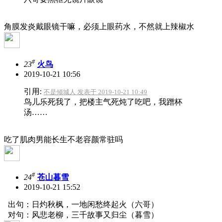
角膜发炎戴眼镜干嘛，必须上眼药水，不然就上辣椒水
#
23
火鸟
2019-10-21 10:56
引用:
不是倾城人 发表于 2019-10-21 10:49
鸟儿乐死我了，把楼主气死炖了吃吧，我蹭杯
汤……
吃了肌肉男能长生不老容颜常驻吗
#
24
苍山暮雪
2019-10-21 15:52
出句：日灼秋枫，一地闲愁终起火（六哥）
对句：风悲老柳，三千故事又归尘（暮雪）