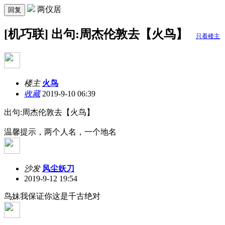
两仪居
回复
[机巧联] 出句:周杰伦敦去【火鸟】
只看楼主
楼主
火鸟
收藏
2019-9-10 06:39
出句:周杰伦敦去【火鸟】
温馨提示，两个人名，一个地名
沙发
风尘妖刀
2019-9-12 19:54
鸟妹我保证你这是千古绝对