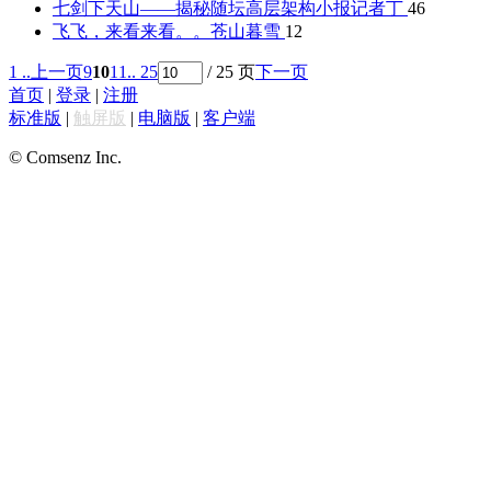
七剑下天山——揭秘随坛高层架构
小报记者丁
46
飞飞，来看来看。。
苍山暮雪
12
1 ..
上一页
9
10
11
.. 25
/ 25 页
下一页
首页
|
登录
|
注册
标准版
|
触屏版
|
电脑版
|
客户端
© Comsenz Inc.