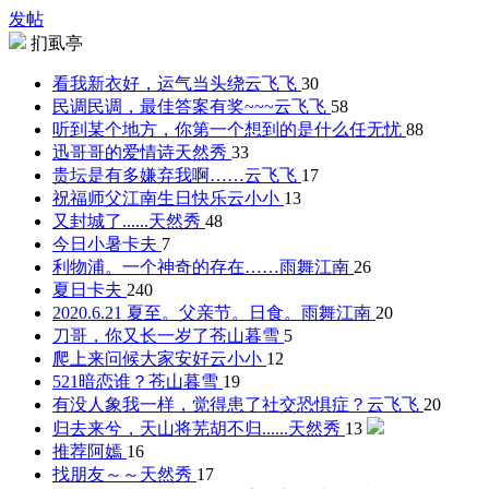
发帖
扪虱亭
看我新衣好，运气当头绕
云飞飞
30
民调民调，最佳答案有奖~~~
云飞飞
58
听到某个地方，你第一个想到的是什么
任无忧
88
迅哥哥的爱情诗
天然秀
33
贵坛是有多嫌弃我啊……
云飞飞
17
祝福师父江南生日快乐
云小小
13
又封城了......
天然秀
48
今日小暑
卡夫
7
利物浦。一个神奇的存在……
雨舞江南
26
夏日
卡夫
240
2020.6.21 夏至。父亲节。日食。
雨舞江南
20
刀哥，你又长一岁了
苍山暮雪
5
爬上来问候大家安好
云小小
12
521暗恋谁？
苍山暮雪
19
有没人象我一样，觉得患了社交恐惧症？
云飞飞
20
归去来兮，天山将芜胡不归......
天然秀
13
推荐
阿嫣
16
找朋友～～
天然秀
17