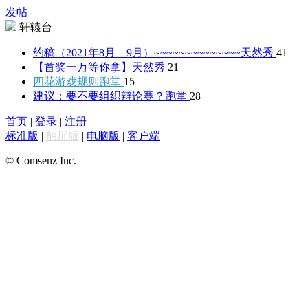
发帖
轩辕台
约稿（2021年8月—9月）~~~~~~~~~~~~~~
天然秀
41
【首奖一万等你拿】
天然秀
21
四花游戏规则
跑堂
15
建议：要不要组织辩论赛？
跑堂
28
首页
|
登录
|
注册
标准版
|
触屏版
|
电脑版
|
客户端
© Comsenz Inc.