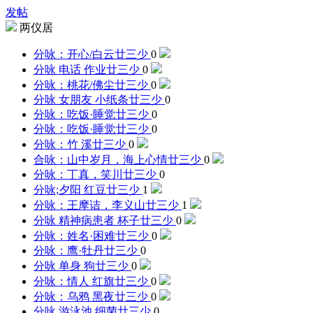
发帖
两仪居
分咏：开心/白云
廿三少
0
分咏 电话 作业
廿三少
0
分咏：桃花/佛尘
廿三少
0
分咏 女朋友 小纸条
廿三少
0
分咏：吃饭·睡觉
廿三少
0
分咏：吃饭·睡觉
廿三少
0
分咏：竹 溪
廿三少
0
合咏：山中岁月，海上心情
廿三少
0
分咏：丁真，笑川
廿三少
0
分咏;夕阳 红豆
廿三少
1
分咏：王摩诘，李义山
廿三少
1
分咏 精神病患者 杯子
廿三少
0
分咏：姓名·困难
廿三少
0
分咏：鹰·牡丹
廿三少
0
分咏 单身 狗
廿三少
0
分咏：情人 红旗
廿三少
0
分咏：乌鸦 黑夜
廿三少
0
分咏 游泳池 细菌
廿三少
0