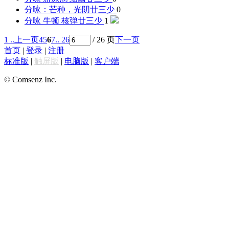
分咏：芒种，光阴
廿三少
0
分咏 牛顿 核弹
廿三少
1
1 ..
上一页
4
5
6
7
.. 26
/ 26 页
下一页
首页
|
登录
|
注册
标准版
|
触屏版
|
电脑版
|
客户端
© Comsenz Inc.