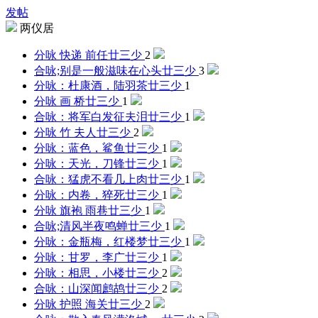
发帖
两仪居
分咏 快递 前任
廿三少
2
合咏;别是一般滋味在心头
廿三少
3
分咏：杜康酒，陆羽茶
廿三少
1
分咏 画 桥
廿三少
1
合咏：将军白发征夫泪
廿三少
1
分咏 竹 夫人
廿三少
2
分咏：蓝色，鲨鱼
廿三少
1
分咏：天光，刀锋
廿三少
1
合咏：猛虎不看几上肉
廿三少
1
分咏：内卷，猝死
廿三少
1
分咏 旗袍 雨巷
廿三少
1
合咏;清风半夜鸣蝉
廿三少
1
分咏：金瓶梅，红楼梦
廿三少
1
分咏：甘罗，李广
廿三少
1
分咏：相思，小楼
廿三少
2
合咏：山深闻鹧鸪
廿三少
2
分咏 护照 海关
廿三少
2