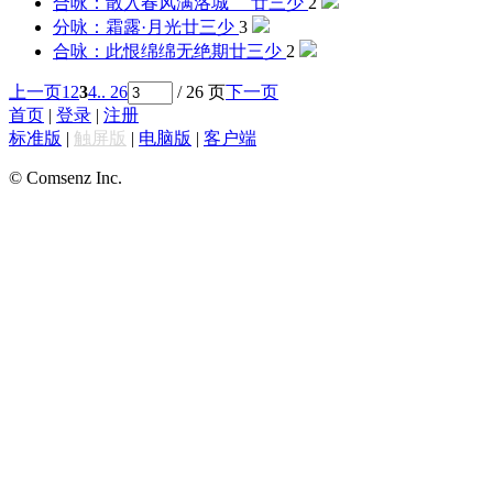
合咏：散入春风满洛城
廿三少
2
分咏：霜露·月光
廿三少
3
合咏：此恨绵绵无绝期
廿三少
2
上一页
1
2
3
4
.. 26
/ 26 页
下一页
首页
|
登录
|
注册
标准版
|
触屏版
|
电脑版
|
客户端
© Comsenz Inc.