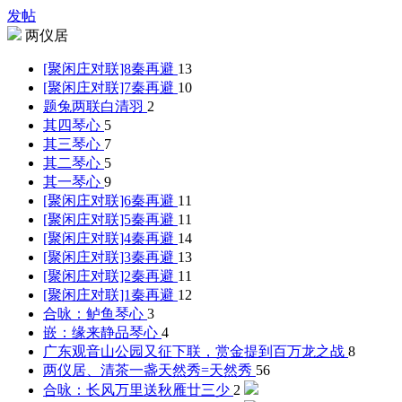
发帖
两仪居
[聚闲庄对联]8
秦再避
13
[聚闲庄对联]7
秦再避
10
题兔两联
白清羽
2
其四
琴心
5
其三
琴心
7
其二
琴心
5
其一
琴心
9
[聚闲庄对联]6
秦再避
11
[聚闲庄对联]5
秦再避
11
[聚闲庄对联]4
秦再避
14
[聚闲庄对联]3
秦再避
13
[聚闲庄对联]2
秦再避
11
[聚闲庄对联]1
秦再避
12
合咏：鲈鱼
琴心
3
嵌：缘来静品
琴心
4
广东观音山公园又征下联，赏金提到百万
龙之战
8
两仪居、清茶一盏天然秀=
天然秀
56
合咏：长风万里送秋雁
廿三少
2