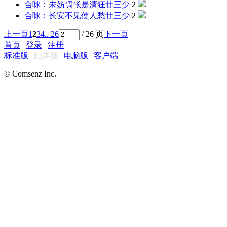
合咏：未妨惆怅是清狂
廿三少
2
合咏：长安不见使人愁
廿三少
2
上一页
1
2
3
4
.. 26
/ 26 页
下一页
首页
|
登录
|
注册
标准版
|
触屏版
|
电脑版
|
客户端
© Comsenz Inc.