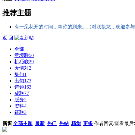
推荐主题
有一朵花开的时间，等你的到来。（对联接龙，欢迎参与
返 回
全部
意境联
50
机巧联
29
无情对
2
集句
1
出句
173
诗钟
163
成联
77
版务
2
资料
4
征联
3
新窗
全部主题
最新
热门
热帖
精华
更多
作者
回复/查看
最后