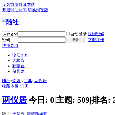
设为首页
收藏本站
开启辅助访问
切换到宽版
找回密码
自动登录
密码
立即注册
登录
快捷导航
论坛
BBS
太极殿
轩辕台
侠客岛
随社
»
论坛
›
古典
›
两仪居
收藏本版
|
订阅
两仪居
今日:
0
|
主题:
509
|
排名:
版主:
天然秀
,
清清静如茶