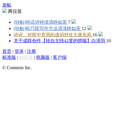
发帖
两仪居
[转帖]闲话诗钟
清清静如茶
7
[转帖]机巧联写作方法
清清静如茶
12
诗词、对联中常用的虚词对仗
大唐东风
16
关于成联创作【转自北纬42度的唠嗑】
白清羽
10
首页
|
登录
|
注册
标准版
|
触屏版
|
电脑版
|
客户端
© Comsenz Inc.