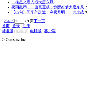
一掬星光堪入盏
大唐东风
6
夜雨敲琴，一曲芭蕉鼓，惊醒好梦
大唐东风
2
【出句】问车外殊途，今夜月明……
龙之战
9
1
2
3
4
.. 9
/ 9 页
下一页
首页
|
登录
|
注册
标准版
|
触屏版
|
电脑版
|
客户端
© Comsenz Inc.