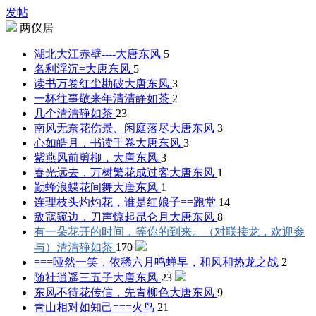
发帖
两仪居
湖北大江赤壁----
大唐东风
5
名利浮沉=
大唐东风
5
读书万卷红尘勘破
大唐东风
3
一杯往事敬来年
清清静如茶
2
几个
清清静如茶
23
南风无奈花伤景、闲庭落尽
大唐东风
3
心如皓月，书读千卷
大唐东风
3
紫燕风前剪柳，
大唐东风
3
春光远去，万树繁花成过客
大唐东风
1
勤蜂浪蝶花间舞
大唐东风
1
连理枝头灼灼花，谁是红娘子==
跑堂
14
敌寇窥边，刀声惊起昆仑月
大唐东风
8
有一朵花开的时间，等你的到来。（对联接龙，欢迎参
与）
清清静如茶
170
===哑然一笑，依稀六月鸣蝉早，和风和热
龙之战
2
随社逍遥三五子
大唐东风
23
东风不待花传信，先青柳色
大唐东风
9
青山相对如知己===
火鸟
21