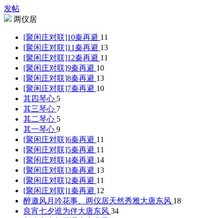
发帖
两仪居
[聚闲庄对联]10
秦再避
11
[聚闲庄对联]11
秦再避
13
[聚闲庄对联]12
秦再避
11
[聚闲庄对联]9
秦再避
10
[聚闲庄对联]8
秦再避
13
[聚闲庄对联]7
秦再避
10
其四
琴心
5
其三
琴心
7
其二
琴心
5
其一
琴心
9
[聚闲庄对联]6
秦再避
11
[聚闲庄对联]5
秦再避
11
[聚闲庄对联]4
秦再避
14
[聚闲庄对联]3
秦再避
13
[聚闲庄对联]2
秦再避
11
[聚闲庄对联]1
秦再避
12
醉邀风月吟花事、两仪居天然秀雅
大唐东风
18
良宵七夕谁为伴
大唐东风
34