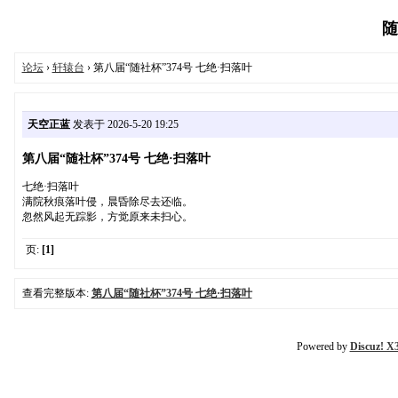
随
论坛
›
轩辕台
› 第八届“随社杯”374号 七绝·扫落叶
天空正蓝
发表于 2026-5-20 19:25
第八届“随社杯”374号 七绝·扫落叶
七绝·扫落叶
满院秋痕落叶侵，晨昏除尽去还临。
忽然风起无踪影，方觉原来未扫心。
页:
[1]
查看完整版本:
第八届“随社杯”374号 七绝·扫落叶
Powered by
Discuz! X3