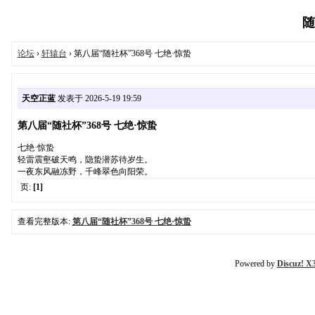
随
论坛
›
轩辕台
› 第八届“随社杯”368号 七绝·惊蛰
天空正蓝
发表于 2026-5-19 19:59
第八届“随社杯”368号 七绝·惊蛰
七绝·惊蛰
轻雷震壑破天鸣，隐蛰潜苏待岁生。
一夜东风融冻野，千峰翠色向阳荣。
页:
[1]
查看完整版本:
第八届“随社杯”368号 七绝·惊蛰
Powered by
Discuz! X3