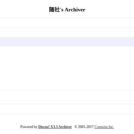
随社's Archiver
Powered by
Discuz! X3.3 Archiver
© 2001-2017
Comsenz Inc.