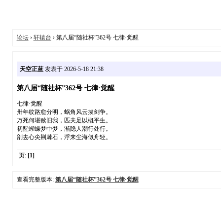
论坛
›
轩辕台
› 第八届“随社杯”362号 七律·觉醒
天空正蓝
发表于 2026-5-18 21:38
第八届“随社杯”362号 七律·觉醒
七律·觉醒
卅年纹路愈分明，蜗角风云拔剑争。
万死何堪赎旧我，匹夫足以概平生。
初醒蝴蝶梦中梦，渐隐人潮行处行。
剖去心尖荆棘石，浮来尘海似舟轻。
页:
[1]
查看完整版本:
第八届“随社杯”362号 七律·觉醒