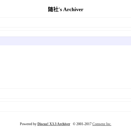
随社's Archiver
Powered by
Discuz! X3.3 Archiver
© 2001-2017
Comsenz Inc.