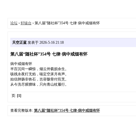
论坛
›
轩辕台
› 第八届“随社杯”354号 七律·病中戒烟有怀
天空正蓝
发表于 2026-5-16 21:18
第八届“随社杯”354号 七律·病中戒烟有怀
病中戒烟有怀
半百沉疴一瞬惊，烟云卅载损余生。
咳残永夜灯无焰，喘定空床月有声。
始信肺肠非铁石，岂容骸骨付煎烹。
从今洗尽腥膻味，只向青山杖履行。
页:
[1]
查看完整版本:
第八届“随社杯”354号 七律·病中戒烟有怀