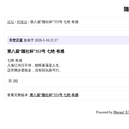
随
论坛
›
轩辕台
› 第八届“随社杯”353号 七绝·有感
天空正蓝
发表于 2026-5-16 21:17
第八届“随社杯”353号 七绝·有感
七绝·有感
入海江河日不停，朝晖暮霭是人生。
迈开脚步需前走，没有回头路可行。
页:
[1]
查看完整版本:
第八届“随社杯”353号 七绝·有感
Powered by
Discuz! X3