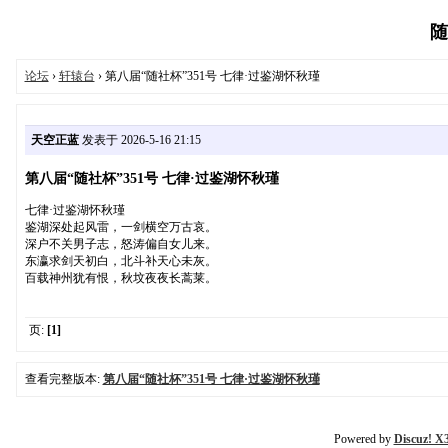
随
论坛
›
轩辕台
› 第八届“随社杯”351号 七律·过鉴湖怀秋瑾
天空正蓝
发表于 2026-5-16 21:15
第八届“随社杯”351号 七律·过鉴湖怀秋瑾
七律·过鉴湖怀秋瑾
鉴湖深处起风雷，一剑横空万古哀。
深户不关男子志，怒涛偏自女儿来。
东瀛求剑天初白，北斗补天心未灰。
百载神州犹有恨，秋坟夜夜长蒿莱。
页:
[1]
查看完整版本:
第八届“随社杯”351号 七律·过鉴湖怀秋瑾
Powered by
Discuz! X3