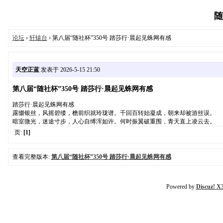
随
论坛
›
轩辕台
› 第八届“随社杯”350号 踏莎行·晨起见蛛网有感
天空正蓝
发表于 2026-5-15 21:50
第八届“随社杯”350号 踏莎行·晨起见蛛网有感
踏莎行·晨起见蛛网有感
露缀银丝，风摇碧缕，檐前织就玲珑谱。千回百转始凝成，朝来却被游丝误。
暗室微光，迷途寸步，人心自缚浑如许。何时振翼破重围，青天直上凌云去。
页:
[1]
查看完整版本:
第八届“随社杯”350号 踏莎行·晨起见蛛网有感
Powered by
Discuz! X3