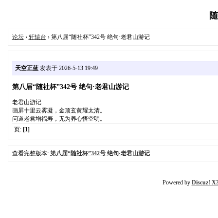
随
论坛
›
轩辕台
› 第八届“随社杯”342号 绝句·老君山游记
天空正蓝
发表于 2026-5-13 19:49
第八届“随社杯”342号 绝句·老君山游记
老君山游记
画屏十里云雾凝，金顶玄黄耀太清。
问道老君增福寿，无为养心悟空明。
页:
[1]
查看完整版本:
第八届“随社杯”342号 绝句·老君山游记
Powered by
Discuz! X3