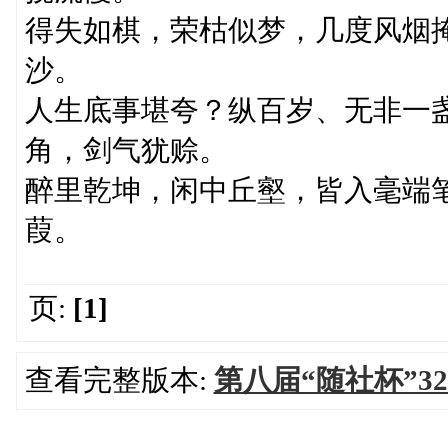
得失如棋，荣枯似梦，几度风烟
沙。
人生底事堪夸？纵百岁、无非一
角，剑气犹赊。
醉里乾坤，闲中丘壑，皆入毫端
葭。
页:
[1]
查看完整版本:
第八届“随社杯”32