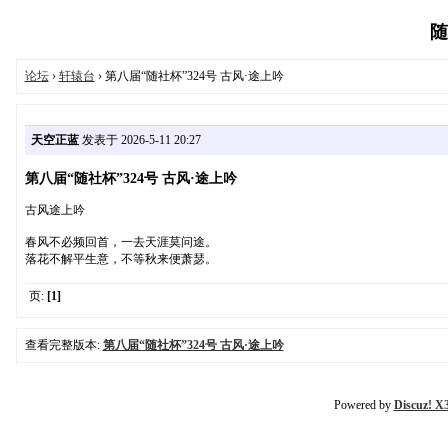
随
论坛
›
轩辕台
› 第八届“随社杯”324号 古风·途上吟
天空正蓝
发表于 2026-5-11 20:27
第八届“随社杯”324号 古风·途上吟
古风途上吟
春风不必频回首，一去天涯莫问途。
落花不解平生意，不等秋来便萧瑟。
页:
[1]
查看完整版本:
第八届“随社杯”324号 古风·途上吟
Powered by
Discuz! X3