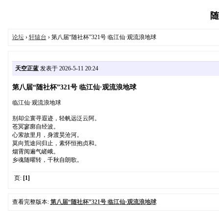
随
论坛
›
轩辕台
› 第八届“随社杯”321号 临江仙·观流浪地球
天空正蓝
发表于 2026-5-11 20:24
第八届“随社杯”321号 临江仙·观流浪地球
临江仙·观流浪地球
别却尘寰寻遐迹，轻帆远泛云阿。
苍冥寥廓自经波。
心萦故里月，身渡昊沧河。
莫向荒途问归止，素怀恒抱贞和。
烟霄阅遍气嵯峨。
乡魂随曜转，千秋自朗歌。
页:
[1]
查看完整版本:
第八届“随社杯”321号 临江仙·观流浪地球