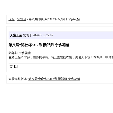
论坛
›
轩辕台
› 第八届“随社杯”317号 阮郎归·宁乡花猪
天空正蓝
发表于 2026-5-10 22:05
第八届“随社杯”317号 阮郎归·宁乡花猪
阮郎归·宁乡花猪
花猪上品产宁乡，憨姿拽客商。乌云盖雪靓衣裳，美名天下场！饲粮菜，喂糟
页:
[1]
查看完整版本:
第八届“随社杯”317号 阮郎归·宁乡花猪