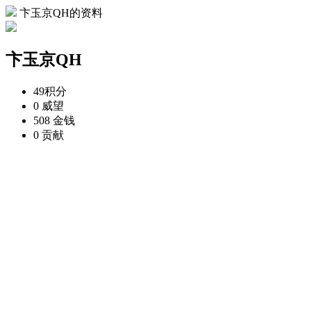
卞玉京QH的资料
卞玉京QH
49
积分
0
威望
508
金钱
0
贡献